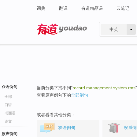
词典
翻译
有道精品课
云笔记
中英
有道 - 网易旗下搜索
双语例句
当前分类下找不到"
record management system rms
查看原声例句下的
全部例句
全部
口语
书面语
或者看看其他分类：
论文
双语例句
权威例
原声例句