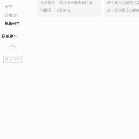
海量例句，可以按难度查看口语、
例句来自权威英文
全部
书面语、论文例句。
等，提供最专业的
音频例句
视频例句
权威例句
go
返回词典
top