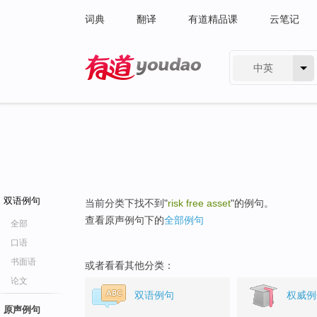
词典
翻译
有道精品课
云笔记
中英
有道 - 网易旗下搜索
双语例句
当前分类下找不到"
risk free asset
"的例句。
查看原声例句下的
全部例句
全部
口语
书面语
或者看看其他分类：
论文
双语例句
权威例
原声例句