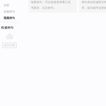
海量例句，可以按难度查看口语、
例句来自权威英文
全部
书面语、论文例句。
等，提供最专业的
音频例句
视频例句
权威例句
go
返回词典
top