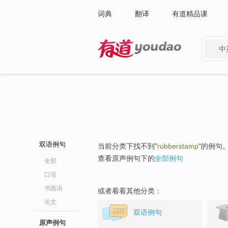
词典
翻译
有道精品课
中
有道 - 网易旗下搜索
双语例句
当前分类下找不到"
rubberstamp
"的例句
查看原声例句下的
全部例句
全部
口语
书面语
或者看看其他分类：
论文
双语例句
原声例句