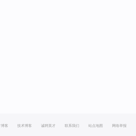
方博客
技术博客
诚聘英才
联系我们
站点地图
网络举报