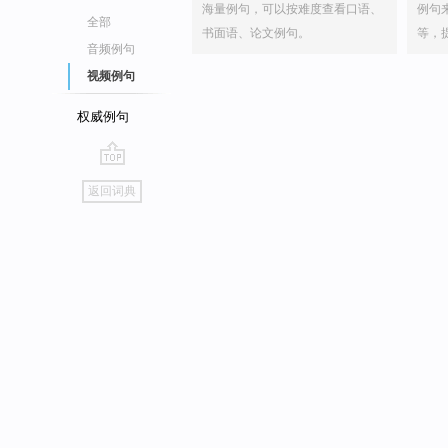
海量例句，可以按难度查看口语、
例句
全部
书面语、论文例句。
等，
音频例句
视频例句
权威例句
go
返回词典
top