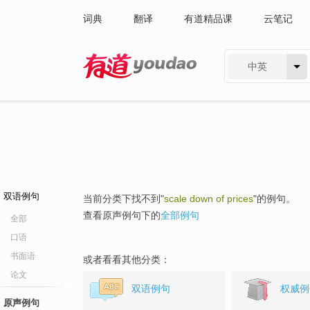
词典
翻译
有道精品课
云笔记
中英
有道 - 网易旗下搜索
双语例句
当前分类下找不到"
scale down of prices
"的例句。
查看原声例句下的
全部例句
全部
口语
书面语
或者看看其他分类：
论文
双语例句
权威例
原声例句