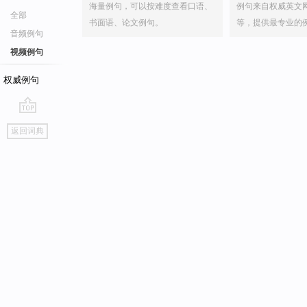
海量例句，可以按难度查看口语、
例句来自权威英文
全部
书面语、论文例句。
等，提供最专业的
音频例句
视频例句
权威例句
go
返回词典
top