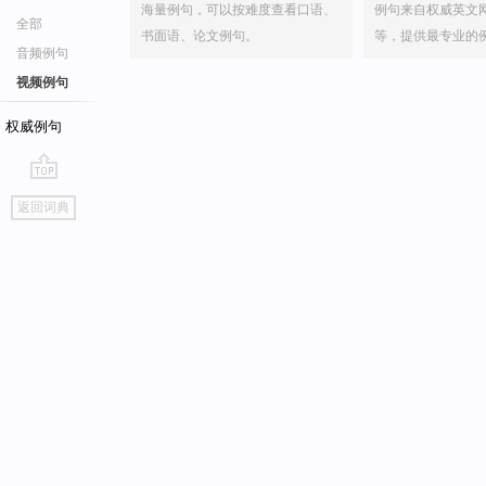
海量例句，可以按难度查看口语、
例句来自权威英文
全部
书面语、论文例句。
等，提供最专业的
音频例句
视频例句
权威例句
go
返回词典
top