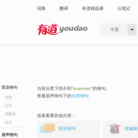
词典
翻译
有道精品课
云笔记
中英
有道 - 网易旗下搜索
双语例句
当前分类下找不到"
scammer
"的例句。
查看原声例句下的
全部例句
全部
口语
书面语
或者看看其他分类：
论文
双语例句
权威例
原声例句