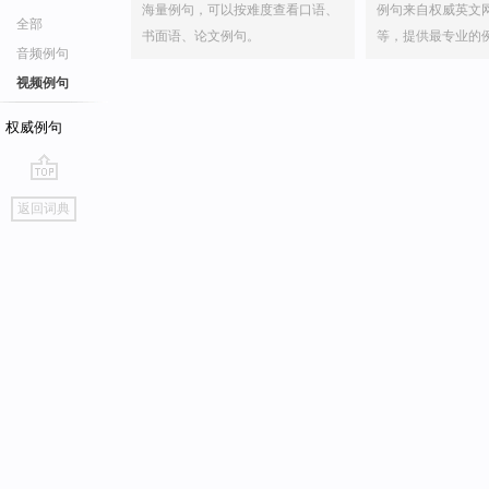
海量例句，可以按难度查看口语、
例句来自权威英文
全部
书面语、论文例句。
等，提供最专业的
音频例句
视频例句
权威例句
go
返回词典
top