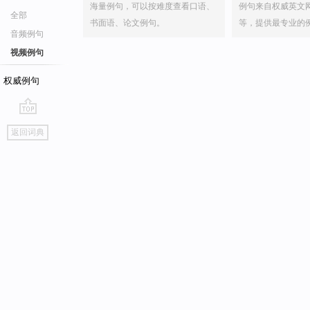
海量例句，可以按难度查看口语、
例句来自权威英文
全部
书面语、论文例句。
等，提供最专业的
音频例句
视频例句
权威例句
go
返回词典
top