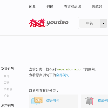
词典
翻译
有道精品课
云笔记
中英
有道 - 网易旗下搜索
双语例句
当前分类下找不到"
separation axiom
"的例句。
查看原声例句下的
全部例句
全部
口语
书面语
或者看看其他分类：
论文
双语例句
权威例
原声例句