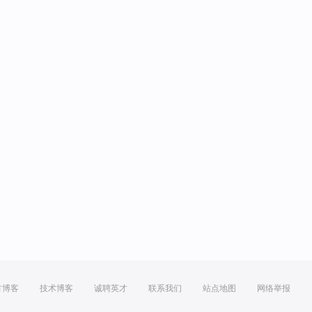
方博客
技术博客
诚聘英才
联系我们
站点地图
网络举报