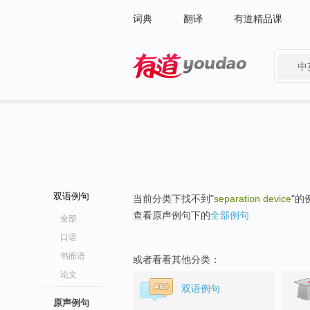
词典
翻译
有道精品课
中
有道 - 网易旗下搜索
双语例句
当前分类下找不到"
separation device
"的
查看原声例句下的
全部例句
全部
口语
书面语
或者看看其他分类：
论文
双语例句
原声例句