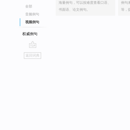
海量例句，可以按难度查看口语、
例句
全部
书面语、论文例句。
等，
音频例句
视频例句
权威例句
go
返回词典
top