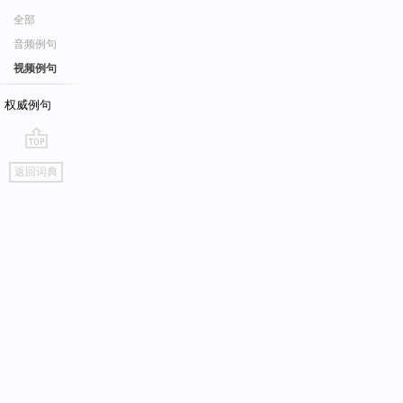
全部
音频例句
视频例句
权威例句
go
返回词典
top