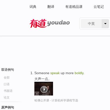
词典
翻译
有道精品课
云笔记
中英
有道 - 网易旗下搜索
双语例句
Someone
speak
up more
boldly
.
全部
大声一点。
口语
书面语
论文
哈佛公开课 - 计算机科学课程节选
原声例句