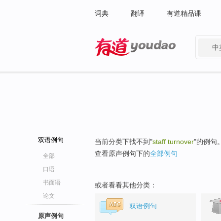
词典
翻译
有道精品课
中
有道 - 网易旗下搜索
双语例句
当前分类下找不到"
staff turnover
"的例句
查看原声例句下的
全部例句
全部
口语
书面语
或者看看其他分类：
论文
双语例句
原声例句