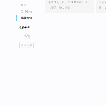
海量例句，可以按难度查看口语、
例句
全部
书面语、论文例句。
等，
音频例句
视频例句
权威例句
go
返回词典
top