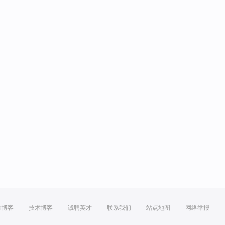
方博客
技术博客
诚聘英才
联系我们
站点地图
网络举报