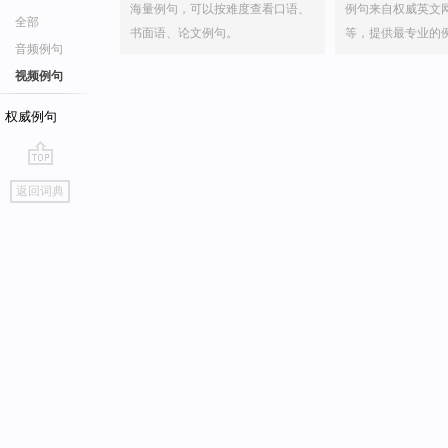
海量例句，可以按难度查看口语、
例句来自权威英文
全部
书面语、论文例句。
等，提供最专业的
音频例句
视频例句
权威例句
go
返回词典
top