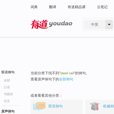
词典
翻译
有道精品课
云笔记
中英
有道 - 网易旗下搜索
双语例句
当前分类下找不到"
steel rail
"的例句。
查看原声例句下的
全部例句
全部
口语
书面语
或者看看其他分类：
论文
双语例句
权威例
原声例句