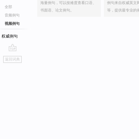
海量例句，可以按难度查看口语、
例句来自权威英文
全部
书面语、论文例句。
等，提供最专业的
音频例句
视频例句
权威例句
go
返回词典
top