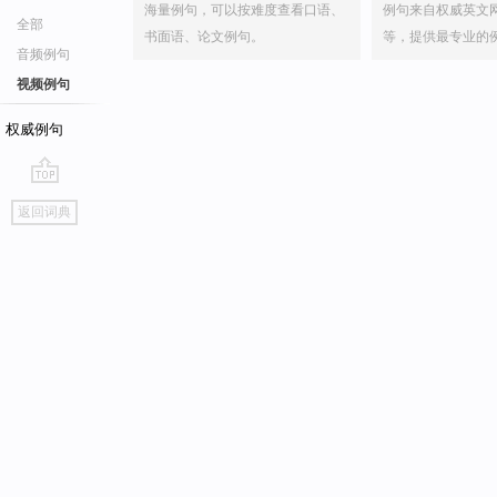
海量例句，可以按难度查看口语、
例句来自权威英文
全部
书面语、论文例句。
等，提供最专业的
音频例句
视频例句
权威例句
go
返回词典
top