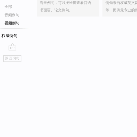
海量例句，可以按难度查看口语、
例句来自权威英文
全部
书面语、论文例句。
等，提供最专业的
音频例句
视频例句
权威例句
go
返回词典
top