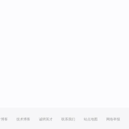
方博客
技术博客
诚聘英才
联系我们
站点地图
网络举报