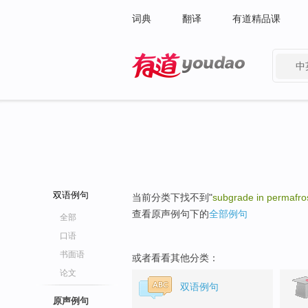
词典
翻译
有道精品课
中
有道 - 网易旗下搜索
双语例句
当前分类下找不到"
subgrade in permafro
查看原声例句下的
全部例句
全部
口语
书面语
或者看看其他分类：
论文
双语例句
原声例句