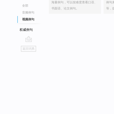
海量例句，可以按难度查看口语、
例句
全部
书面语、论文例句。
等，
音频例句
视频例句
权威例句
go
返回词典
top