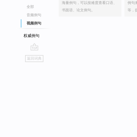
海量例句，可以按难度查看口语、
例句
全部
书面语、论文例句。
等，
音频例句
视频例句
权威例句
go
返回词典
top