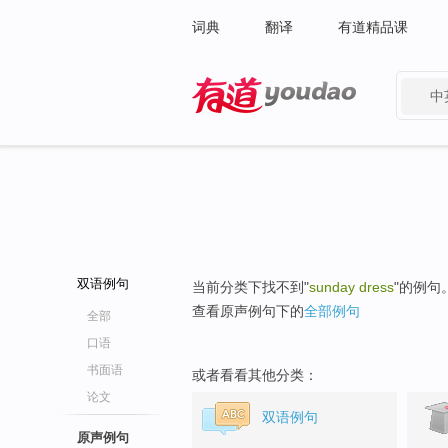
词典
翻译
有道精品课
中
有道 - 网易旗下搜索
双语例句
当前分类下找不到"
sunday dress
"的例句
查看原声例句下的
全部例句
全部
口语
书面语
或者看看其他分类：
论文
双语例句
原声例句