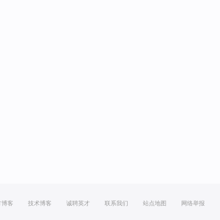
方博客
技术博客
诚聘英才
联系我们
站点地图
网络举报