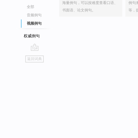
海量例句，可以按难度查看口语、
例句
全部
书面语、论文例句。
等，
音频例句
视频例句
权威例句
go
返回词典
top