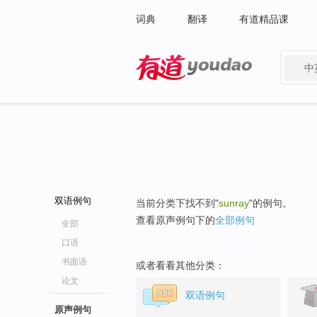
词典
翻译
有道精品课
中
有道 - 网易旗下搜索
双语例句
当前分类下找不到"
sunray
"的例句。
查看原声例句下的
全部例句
全部
口语
书面语
或者看看其他分类：
论文
双语例句
原声例句