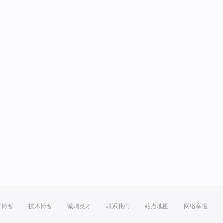
方博客
技术博客
诚聘英才
联系我们
站点地图
网络举报