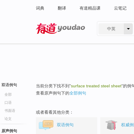
词典
翻译
有道精品课
云笔记
中英
有道 - 网易旗下搜索
双语例句
当前分类下找不到"
surface treated steel sheet
"的例
查看原声例句下的
全部例句
全部
口语
书面语
或者看看其他分类：
论文
双语例句
权威例
原声例句