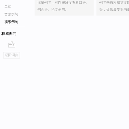
海量例句，可以按难度查看口语、
例句来自权威英文
全部
书面语、论文例句。
等，提供最专业的
音频例句
视频例句
权威例句
go
返回词典
top