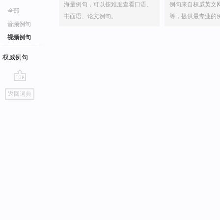
海量例句，可以按难度查看口语、
例句来自权威英文
全部
书面语、论文例句。
等，提供最专业的
音频例句
视频例句
权威例句
go
返回词典
top