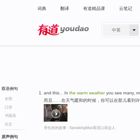
词典
翻译
有道精品课
云笔记
中英
有道 - 网易旗下搜索
双语例句
and this... In
the
warm
weather
you see many, man
全部
而且……在天气暖和的时候，你可以在那儿看到许
口语
书面语
论文
哥伦布的故事 - SpeakingMax英语口语达人
原声例句