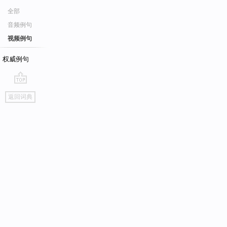
全部
音频例句
视频例句
权威例句
go
返回词典
top