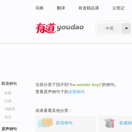
词典
翻译
有道精品课
云笔记
中英
有道 - 网易旗下搜索
双语例句
当前分类下找不到"
the wonder boys
"的例句。
查看原声例句下的
全部例句
全部
口语
书面语
或者看看其他分类：
论文
双语例句
权威例
原声例句