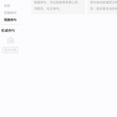
海量例句，可以按难度查看口语、
例句来自权威英文
全部
书面语、论文例句。
等，提供最专业的
音频例句
视频例句
权威例句
go
返回词典
top