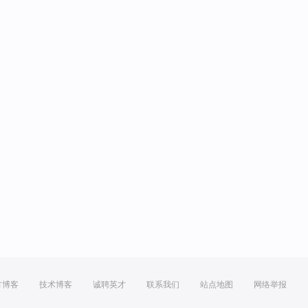
方博客
技术博客
诚聘英才
联系我们
站点地图
网络举报