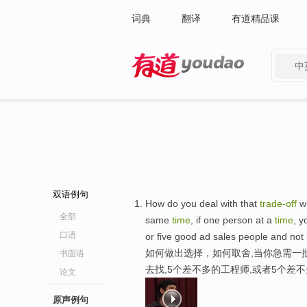
词典
翻译
有道精品课
中
有道 - 网易旗下搜索
双语例句
How do you deal with that
trade-off
wh
全部
same
time
, if one person at a
time
, y
口语
or five good ad sales people and not
如何做出选择，如何取舍,当你急需一
书面语
去找,5个差不多的工程师,或者5个差
论文
原声例句