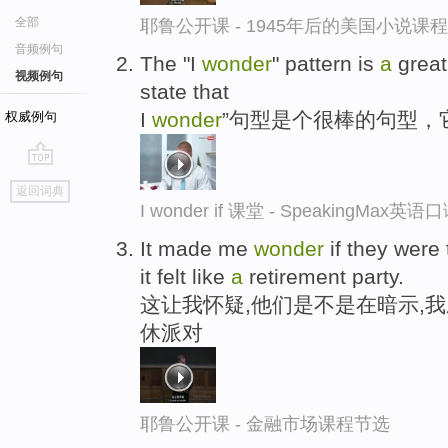
全部
耶鲁公开课 - 1945年后的美国小说课
音频例句
The "I
wonder
" pattern is
a
grea
视频例句
state that
I
wonder
”句型是个很棒的句型，
权威例句
go
返回词典
top
I wonder if 课堂 - SpeakingMax英
It made me
wonder
if they were 
it felt like
a
retirement party.
这让我怀疑,他们是不是在暗示,
休派对
耶鲁公开课 - 金融市场课程节选