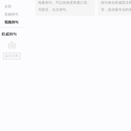
海量例句，可以按难度查看口语、
例句来自权威英文
全部
书面语、论文例句。
等，提供最专业的
音频例句
视频例句
权威例句
go
返回词典
top