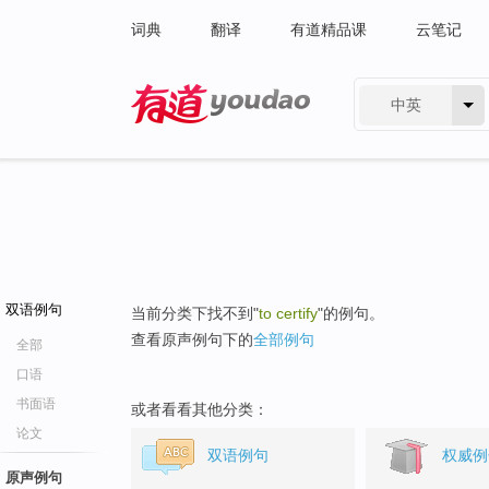
词典
翻译
有道精品课
云笔记
中英
有道 - 网易旗下搜索
双语例句
当前分类下找不到"
to certify
"的例句。
查看原声例句下的
全部例句
全部
口语
书面语
或者看看其他分类：
论文
双语例句
权威例
原声例句