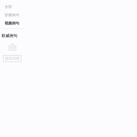
全部
音频例句
视频例句
权威例句
go
返回词典
top