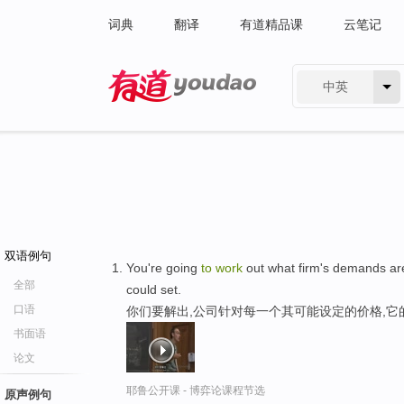
词典
翻译
有道精品课
云笔记
中英
有道 - 网易旗下搜索
双语例句
You're going
to
work
out what firm's demands ar
全部
could set.
口语
你们要解出,公司针对每一个其可能设定的价格,它
书面语
论文
耶鲁公开课 - 博弈论课程节选
原声例句