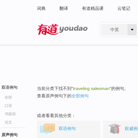
词典
翻译
有道精品课
云笔记
中英
有道 - 网易旗下搜索
双语例句
当前分类下找不到"
traveling salesman
"的例句。
查看原声例句下的
全部例句
全部
口语
书面语
或者看看其他分类：
论文
双语例句
权威例
原声例句