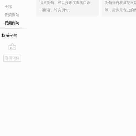
海量例句，可以按难度查看口语、
例句来自权威英文
全部
书面语、论文例句。
等，提供最专业的
音频例句
视频例句
权威例句
go
返回词典
top