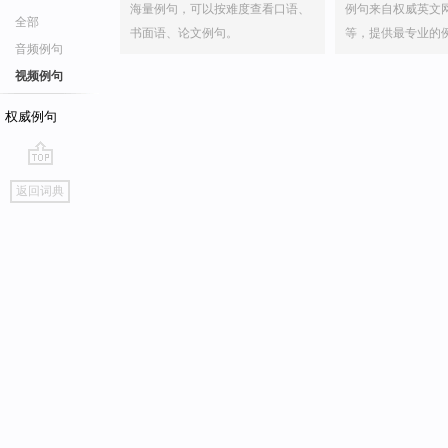
海量例句，可以按难度查看口语、
例句来自权威英文
全部
书面语、论文例句。
等，提供最专业的
音频例句
视频例句
权威例句
go
返回词典
top