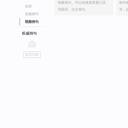
海量例句，可以按难度查看口语、
例句
全部
书面语、论文例句。
等，
音频例句
视频例句
权威例句
go
返回词典
top