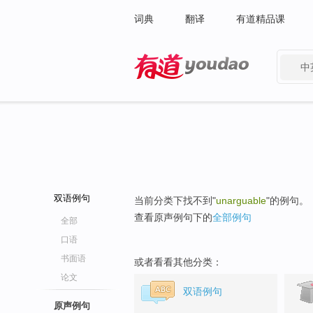
词典
翻译
有道精品课
中
有道 - 网易旗下搜索
双语例句
当前分类下找不到"
unarguable
"的例句。
查看原声例句下的
全部例句
全部
口语
书面语
或者看看其他分类：
论文
双语例句
原声例句