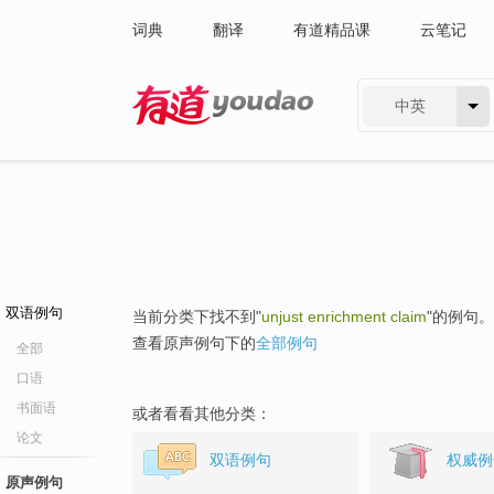
词典
翻译
有道精品课
云笔记
中英
有道 - 网易旗下搜索
双语例句
当前分类下找不到"
unjust enrichment claim
"的例句。
查看原声例句下的
全部例句
全部
口语
书面语
或者看看其他分类：
论文
双语例句
权威例
原声例句