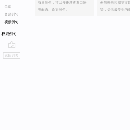
海量例句，可以按难度查看口语、
例句来自权威英文
全部
书面语、论文例句。
等，提供最专业的
音频例句
视频例句
权威例句
go
返回词典
top