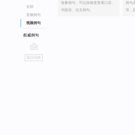
海量例句，可以按难度查看口语、
例句
全部
书面语、论文例句。
等，
音频例句
视频例句
权威例句
go
返回词典
top