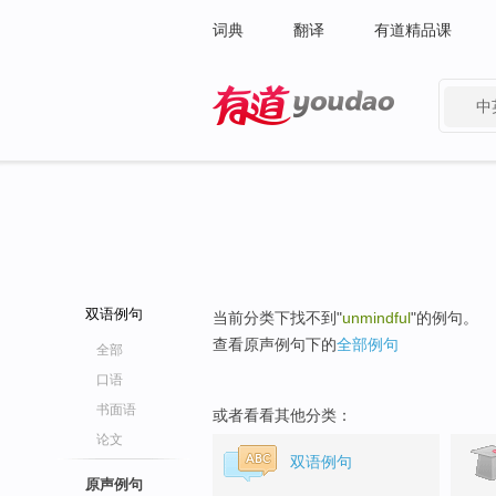
词典
翻译
有道精品课
中
有道 - 网易旗下搜索
双语例句
当前分类下找不到"
unmindful
"的例句。
查看原声例句下的
全部例句
全部
口语
书面语
或者看看其他分类：
论文
双语例句
原声例句