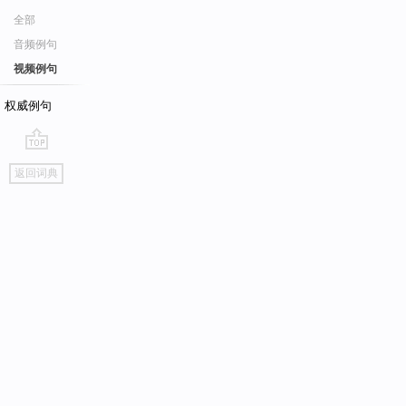
全部
音频例句
视频例句
权威例句
go
返回词典
top