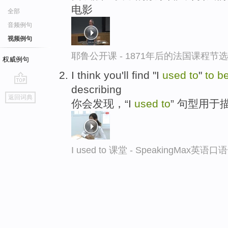
电影
全部
音频例句
视频例句
耶鲁公开课 - 1871年后的法国课程节选
权威例句
I think you'll find "I
used
to
"
to
b
describing
go
返回词典
你会发现，“I
used
to
” 句型用
top
I used to 课堂 - SpeakingMax英语