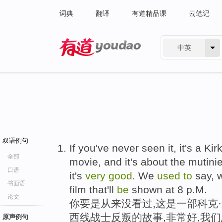
词典
翻译
有道精品课
云笔记
中英
有道 - 网易旗下搜索
双语例句
If you've never seen it, it's a K
全部
movie, and it's about the mutini
口语
it's
very
good
. We
used
to
say, 
书面语
film that'll
be
shown at 8 p.M.
论文
你要是从来没看过,这是一部科克·
西线战士反叛的故事,非常好,我们
原声例句