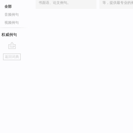
书面语、论文例句。
等，提供最专业的
全部
音频例句
视频例句
权威例句
go
返回词典
top