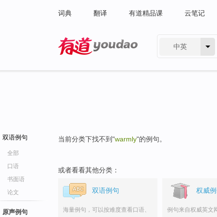
词典
翻译
有道精品课
云笔记
中英
有道 - 网易旗下搜索
双语例句
当前分类下找不到"
warmly
"的例句。
全部
口语
或者看看其他分类：
书面语
双语例句
权威例
论文
海量例句，可以按难度查看口语、
例句来自权威英文
原声例句