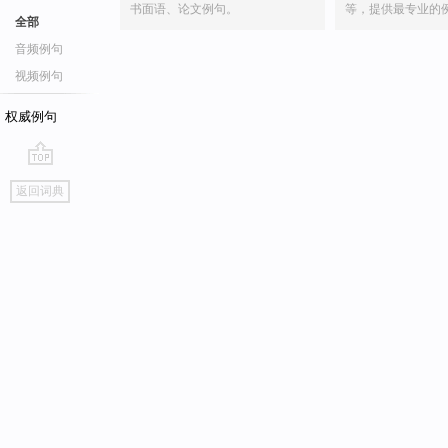
书面语、论文例句。
等，提供最专业的
全部
音频例句
视频例句
权威例句
go
返回词典
top