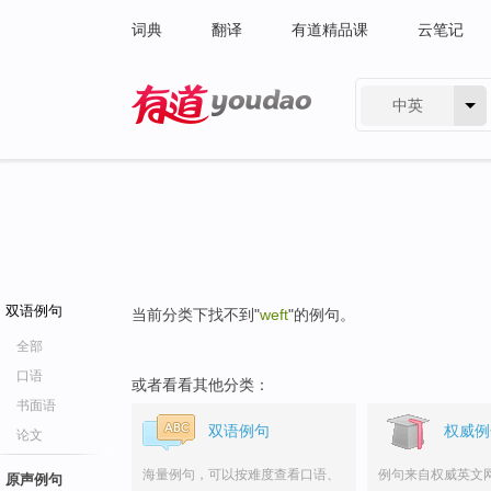
词典
翻译
有道精品课
云笔记
中英
有道 - 网易旗下搜索
双语例句
当前分类下找不到"
weft
"的例句。
全部
口语
或者看看其他分类：
书面语
双语例句
权威例
论文
海量例句，可以按难度查看口语、
例句来自权威英文
原声例句