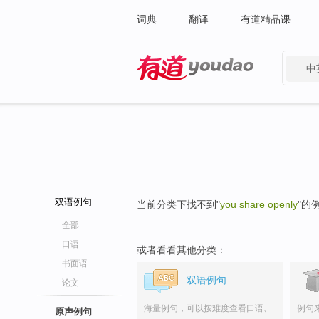
词典
翻译
有道精品课
中
有道 - 网易旗下搜索
双语例句
当前分类下找不到"
you share openly
"的
全部
口语
或者看看其他分类：
书面语
双语例句
论文
海量例句，可以按难度查看口语、
例句
原声例句