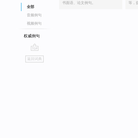
书面语、论文例句。
等，
全部
音频例句
视频例句
权威例句
go
返回词典
top