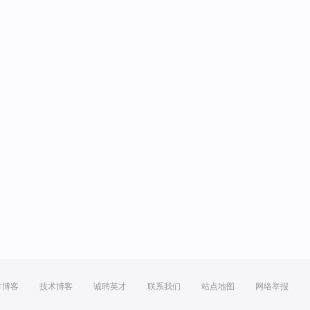
方博客
技术博客
诚聘英才
联系我们
站点地图
网络举报