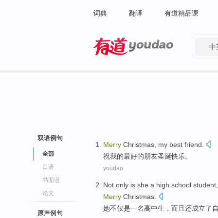
词典
翻译
有道精品课
中
有道 - 网易旗下搜索
双语例句
Merry
Christmas
,
my
best
friend
.
全部
祝
我
的最好的
朋友
圣诞快乐。
口语
youdao
书面语
Not only
is
she
a
high school
student
论文
Merry
Christmas
.
她
不仅
是
一
名高中生
，而且
还
成立了
原声例句