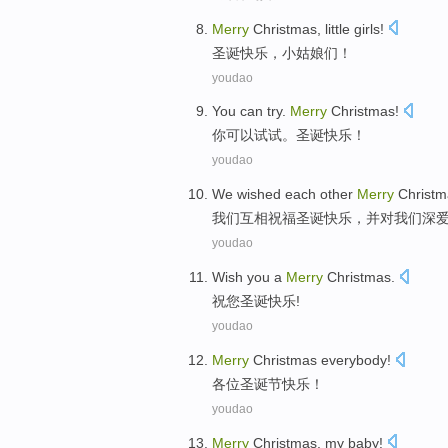
Merry
Christmas
,
little girls
!
圣诞
快乐，
小姑娘
们！
youdao
You
can
try
.
Merry
Christmas
!
你
可以
试试
。
圣诞
快乐！
youdao
W
e wished each other
Merry
Christma
我
们互相祝福圣诞快乐，并对我们深
youdao
Wish
you
a
Merry
Christmas
.
祝
您
圣诞
快乐!
youdao
Merry
Christmas
everybody
!
各位
圣诞节
快乐！
youdao
Merry
Christmas
,
my
baby
!