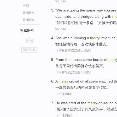
youdao
全部
"
We
are
going
the same
way
you
are
音频例句
each
side
, and trudged along with
me
视频例句
“
我们
和
你们
走
同一
条路
。”
男孩子
们
说
youdao
权威例句
She
was humming
a
merry
little
tune.
她
轻轻地
哼着一首欢快的小曲儿。
go
返回词典
《柯林斯英汉双解大词典》
top
From
the house
come bursts
of
merr
从
房子
里
传出
阵阵欢快的笑声。
《柯林斯英汉双解大词典》
A
merry
crowd
of
villagers
watched
t
一
群
兴高采烈
的
村民
观看
了仪式。
《牛津词典》
He
was tired of
the
merry
-go-round
o
他
厌倦
了没完没了
的
风流韵事
，
渴望
《牛津词典》