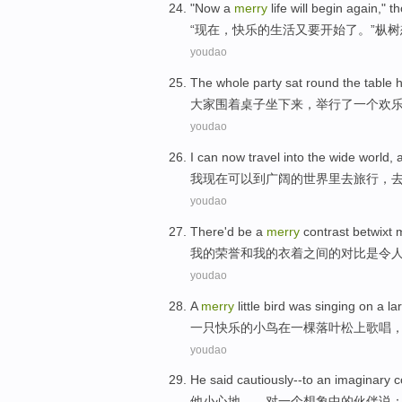
"
Now
a
merry
life
will
begin
again
,"
th
“
现在
，
快乐
的
生活
又
要
开始了
。”
枞树
youdao
The whole
party
sat
round
the table
h
大家
围着
桌子
坐下来
，
举行了
一个
欢
youdao
I
can
now
travel
into the
wide
world
,
我
现在
可以
到
广阔
的
世界里
去旅行
，
youdao
There'd
be
a
merry
contrast
betwixt
我
的
荣誉
和
我的
衣着之间
的
对比
是
令
youdao
A
merry
little bird
was singing
on
a
la
一
只
快乐
的
小鸟
在
一棵
落叶松
上
歌唱
youdao
He
said
cautiously
--
to
an
imaginary
c
他
小心
地——
对
一个
想象中的
伙伴
说