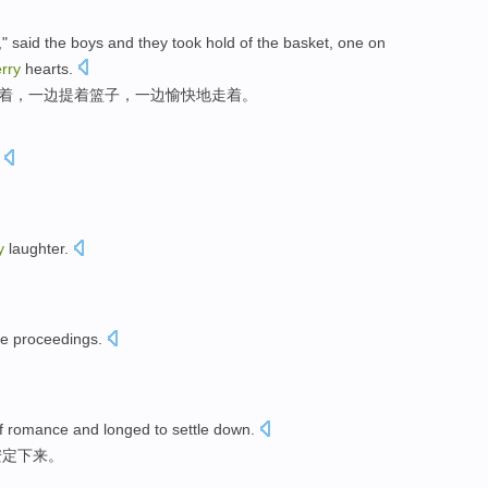
,"
said
the boys
and
they took hold of the
basket
, one on
rry
hearts
.
着，
一边
提着篮子
，一边
愉快
地走着。
y
laughter
.
he
proceedings
.
f
romance
and
longed to
settle
down
.
安定
下来
。