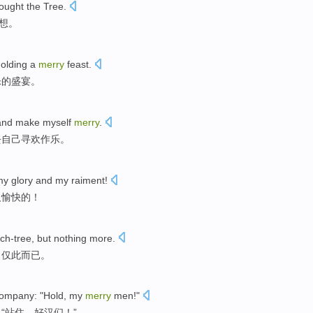
ought the Tree
.
想。
olding
a
merry
feast
.
乐
的盛宴。
and make myself
merry
.
去
自己
寻欢作乐。
my
glory
and
my
raiment!
人
愉快的！
rch-tree
, but nothing more.
，仅此而已。
ompany
: "Hold, my
merry
men
!"
：“站住，
好汉们
！”