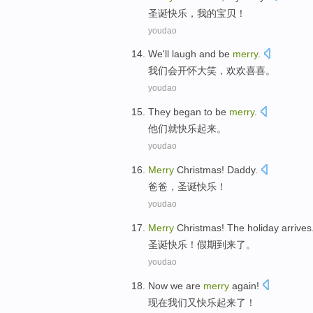
圣诞
快乐，
我
的
宝贝
！
youdao
We
'll
laugh
and
be
merry
.
我们
会
开怀大笑
，
欢欢喜喜
。
youdao
They
began to be
merry
.
他们
就
快乐起来
。
youdao
Merry
Christmas
!
Daddy
.
爸爸
，
圣诞
快乐！
youdao
Merry
Christmas
!
The holiday
arrives
圣诞
快乐！
假期
到来了
。
youdao
Now
we
are
merry
again
!
现在
我们
又
快乐起来了！