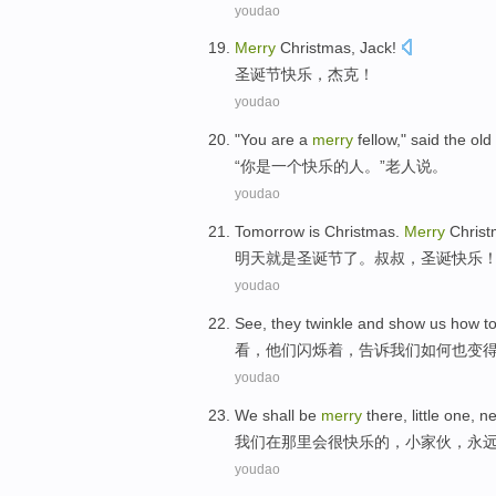
youdao
Merry
Christmas
,
Jack
!
圣诞节
快乐，
杰克
！
youdao
"
You
are
a
merry
fellow
,"
said
the ol
“
你
是
一个
快乐
的人
。”
老人
说
。
youdao
Tomorrow
is
Christmas
.
Merry
Chris
明天
就是
圣诞节
了。
叔叔
，
圣诞
快乐
youdao
See
,
they
twinkle
and
show
us
how t
看
，
他们
闪烁着
，
告诉
我们
如何
也
变
youdao
We
shall
be
merry
there
,
little one
,
ne
我们
在那里
会
很
快乐
的，
小家伙
，
永
youdao