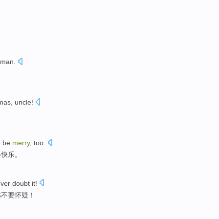
d man
.
tmas
,
uncle
!
！
o
be
merry
,
too
.
得
快乐
。
ver
doubt it
!
远不要
怀疑
！