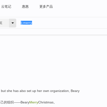
云笔记
惠惠
更多产品
英
, but she
has also
set
up
her own
organization
,
Beary
自己
的
组织
——
Beary
Merry
Christmas
。