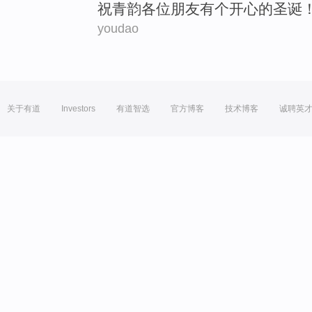
祝青韵
各位
朋友
有
个
开心
的圣诞
youdao
关于有道
Investors
有道智选
官方博客
技术博客
诚聘英