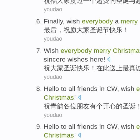
祝福大家
度过
一个
超
赞
的
圣诞
与
youdao
Finally
,
wish
everybody
a
merry
最后
，
祝愿
大家
圣诞节
快乐！
youdao
Wish
everybody
merry
Christma
sincere
wishes here
!
祝
大家
圣诞
快乐！在此
送上
最
真
youdao
Hello to all
friends
in
CW
, wish
e
Christmas
!
祝青韵
各位
朋友
有
个
开心
的圣诞
youdao
Hello to all
friends
in
CW
, wish
e
Christmas
!