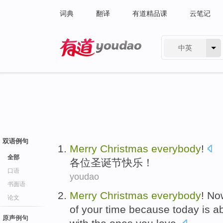
词典
翻译
有道精品课
云笔记
中英
有道 - 网易旗下搜索
双语例句
Merry
Christmas
everybody
!
全部
各位
圣诞节
快乐！
口语
youdao
书面语
Merry
Christmas
everybody
!
No
论文
of
your
time
because
today
is
a
原声例句