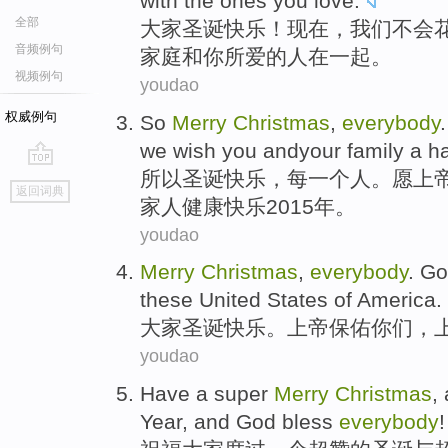
with
the
ones
you
love
.
全部
大家
圣诞
快乐！
现在
，
我们
不会
音频例句
家庭
和
你
所爱
的
人
在
一起
。
视频例句
youdao
权威例句
So
Merry
Christmas
,
everybody
we
wish
you
andyour family
a
h
所以
圣诞
快乐，
每
一个
人。
愿
上
go
返回词典
top
家人
健康
快乐
2015年。
youdao
Merry
Christmas
,
everybody
.
Go
these United States of
America.
大家
圣诞
快乐。
上帝
保佑
你们
，
youdao
Have
a
super
Merry
Christmas
,
Year
, and
God
bless
everybody
!