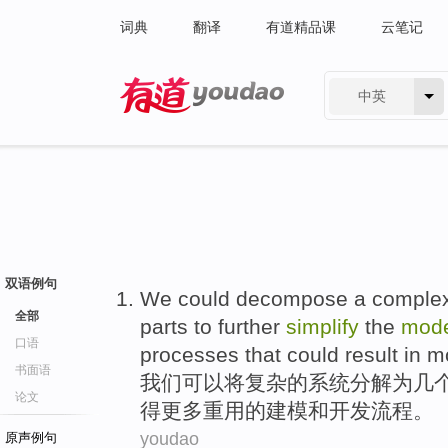
词典
翻译
有道精品课
云笔记
中英
有道 - 网易旗下搜索
双语例句
We
could
decompose
a
comple
全部
parts
to further
simplify
the
mode
口语
processes
that could
result
in
m
书面语
我们
可以
将
复杂
的
系统
分解
为
几
论文
得
更多
重用
的
建模
和
开发
流程
。
youdao
原声例句