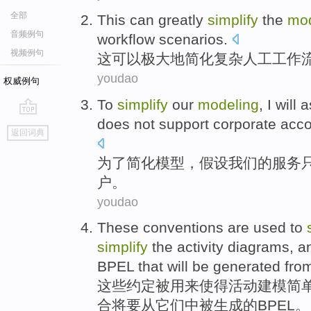
全部
This
can
greatly
simplify
the
mod
音频例句
workflow
scenarios
.
视频例句
这
可以
极大地
简化
复杂
人工
工作
youdao
权威例句
To
simplify
our
modeling
,
I will
does not
support
corporate
acco
go
返回词典
top
为了
简化
模型
，
假设
我们
的服务
户。
youdao
These
conventions
are
used to
simplify
the activity
diagrams
, a
BPEL that
will
be
generated
fro
这些
约定
被
用来
使得
活动
建模
简
合
将要
从
它们中
被
生成
的
BPEL
。