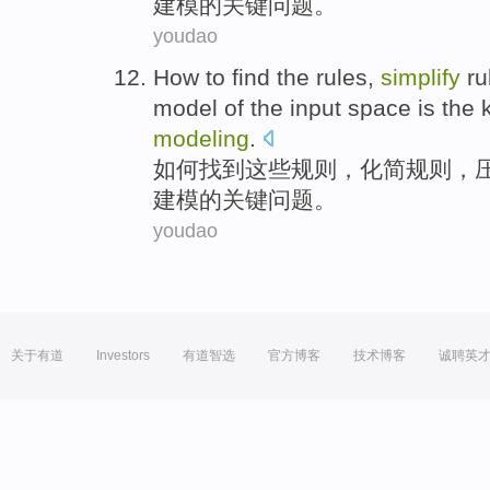
建模
的
关键
问题
。
youdao
How to
find
the
rules
,
simplify
ru
model
of
the
input
space
is
the
modeling
.
如何
找到
这些
规则
，
化简
规则，
建模
的
关键
问题
。
youdao
关于有道
Investors
有道智选
官方博客
技术博客
诚聘英