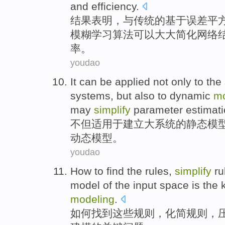
and
efficiency
.
结果
表明
，与传统
的
基于误差平
模糊
学习算法
可以
大大
简化
网络
率。
youdao
It can be
applied
not
only
to the
systems
,
but
also
to
dynamic
mo
may
simplify
parameter estimatio
不但
适用
于建立
大
系统
的
静态
模
动态
模型。
youdao
How to
find
the
rules
,
simplify
ru
model
of
the
input
space
is
the
modeling
.
如何
找到
这些
规则
，
化简
规则，