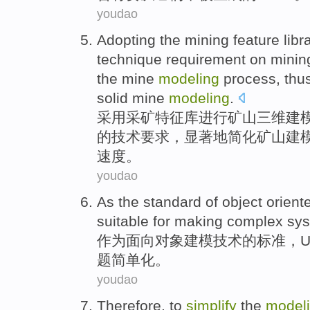
youdao
Adopting the
mining
feature
libr
technique
requirement
on
minin
the
mine
modeling
process
, thu
solid
mine
modeling
.
采用
采矿
特征
库
进行
矿山
三维
建
的
技术
要求
，显著地
简化
矿山
建
速度
。
youdao
As
the
standard
of
object
orient
suitable
for
making
complex
sy
作为
面向
对象
建模
技术
的
标准
，
U
题简单化。
youdao
Therefore
, to
simplify
the
model