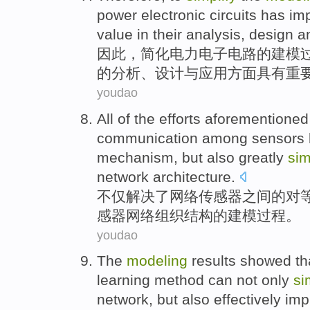
power
electronic
circuits
has
imp
value
in their
analysis
,
design
a
因此
，
简化
电力
电子
电路
的
建模
的
分析
、
设计
与应用方面
具有
重
youdao
All
of
the efforts aforementione
communication
among
sensors
mechanism,
but also
greatly
sim
network
architecture
.
不仅
解决
了
网络
传感器
之间
的
对
感器
网络
组织结构
的
建模过程
。
youdao
The
modeling
results
showed th
learning
method
can
not only
si
network, but also
effectively
imp