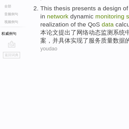
全部
This
thesis
presents
a
design
of
音频例句
in
network
dynamic
monitoring
视频例句
realization
of
the
QoS
data
calcu
本
论文
提出了
网络
动态
监测
系统
权威例句
案，
并
具体
实现
了
服务质量
数据
youdao
go
返回词典
top