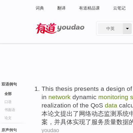
词典
翻译
有道精品课
云笔记
中英
有道 - 网易旗下搜索
双语例句
This
thesis
presents
a
design
of
全部
in
network
dynamic
monitoring
口语
realization
of
the
QoS
data
calcu
书面语
本
论文
提出了
网络
动态
监测
系统
论文
案，
并
具体
实现
了
服务质量
数据
youdao
原声例句