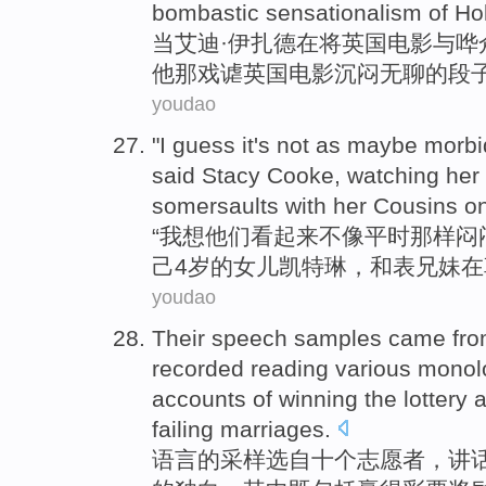
bombastic
sensationalism
of
Hol
当艾迪·伊扎德
在
将
英国
电影
与
哗
他
那戏谑
英国电影
沉闷无聊的段
youdao
"
I
guess
it
's not
as maybe morbi
said
Stacy
Cooke
,
watching
her
somersaults
with
her Cousins
on
“
我
想
他们看起来
不
像
平时那样闷
己
4
岁的
女儿
凯特琳
，
和
表
兄妹
在
youdao
Their
speech
samples
came
fr
recorded
reading
various
monol
accounts
of
winning
the lottery
a
failing
marriages
.
语言
的
采样
选
自
十个
志愿者
，讲