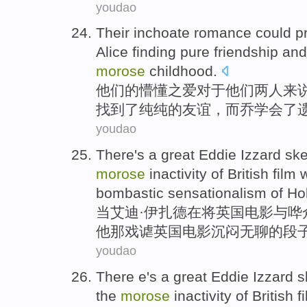
youdao
Their
inchoate romance could pr
Alice
finding
pure
friendship
and
morose
childhood
.
他们
的
懵懂之爱
对于
他们
两
人来
找到
了
纯纯
的
友谊
，
而
乔
学会
了
youdao
There's a great Eddie Izzard s
morose
inactivity
of
British
film
bombastic
sensationalism
of
Hol
当艾迪·伊扎德
在
将
英国
电影
与
哗
他
那戏谑
英国电影
沉闷无聊的段
youdao
There e's a great Eddie Izzard 
the
morose
inactivity
of
British
f