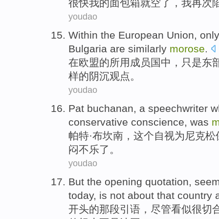
很快
我
的
面包
箱
就
空
了，
我
再次
youdao
Within
the European Union
,
onl
Bulgaria
are
similarly
morose
.
在
欧盟
的所用成员国中，
只是
东
样的阴沉观点。
youdao
Pat
buchanan
,
a speechwriter
w
conservative
conscience
,
was
m
帕特
·
布坎南
，
这个
自
视为
尼克松
闷不乐
了。
youdao
But
the opening
quotation
,
seem
today
,
is not
about that country 
开头
的
那段引语
，
尽管看似
很
切