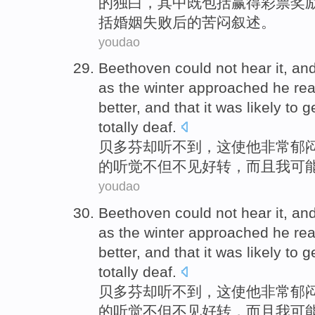
的
独白
，
其中
既包括
赢得
彩票
奖
括
婚姻
失败
后的
苦闷叙述
。
youdao
Beethoven
could not hear
it, an
as the
winter approached
he
rea
better
,
and
that
it
was
likely
to g
totally
deaf
.
贝多芬
却听
不到
，
这
使
他
非常
郁
的
听觉
不但
不见
好转
，
而且
我
可
youdao
Beethoven
could not hear
it, an
as the
winter approached
he
rea
better
,
and
that
it
was
likely
to g
totally
deaf
.
贝多芬
却听
不到
，
这
使
他
非常
郁
的
听觉
不但
不见
好转
，
而且
我
可