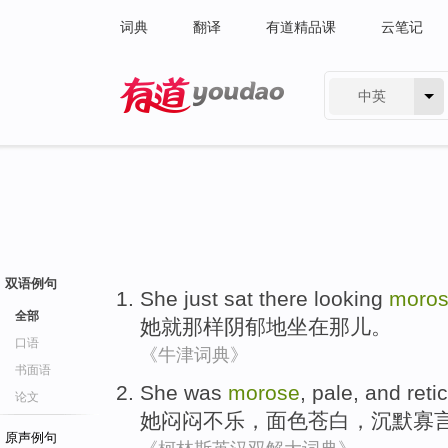
词典
翻译
有道精品课
云笔记
中英
有道 - 网易旗下搜索
双语例句
She
just
sat
there
looking
moro
全部
她
就
那样
阴郁
地
坐在
那儿
。
口语
《牛津词典》
书面语
She
was
morose
,
pale
,
and reti
论文
她
闷闷不乐
，
面色苍白
，
沉默
寡
原声例句