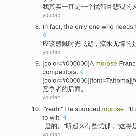
我
其实
一直
是
一个
忧郁
且
悲观
的
youdao
In fact, the only one who
needs 
应该
感慨
时光飞逝，流水无情的
youdao
[color=#000000]A
morose
Franc
competitors
.
[color=#000000][font=Tahoma]
竞争者的
后面
。
youdao
"
Yeah
."
He sounded
morose
. "
It
to
wilt
.
“
是的
。”
听
起来有些
忧郁
，“
这
将
youdao