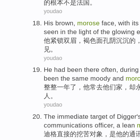
的根本
不是
法国。
youdao
His
brown
,
morose
face
, with
it
seen
in
the
light
of
the
glowing 
他
紧锁
双眉，
褐色
面孔
阴沉沉
的
见
。
youdao
He
had
been
there
often
, durin
been
the
same moody and
mor
整整
一年
了，
他
常
去他们家，
却
人
。
youdao
The
immediate
target
of
Digger's
communications
officer
,
a
lean
迪格
直接
的
挖苦
对象
，
是
他
的
通