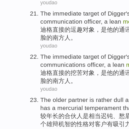
youdao
The immediate target
of
Digger'
communication
officer
,
a
lean
m
迪格直接
的
逗趣
对象，
是
他
的
通
脸的
南方人
。
youdao
The
immediate
target
of
Digger's
communications
officer
,
a
lean
迪格
直接
的
挖苦
对象
，
是
他
的
通
脸的
南方人
。
youdao
The
older
partner
is
rather
dull
a
has
a
mercurial
temperament
th
较年长
的
合伙人
是
相当
迟钝
、
愁
个
雄辩机智的
性格
对
客户
有
吸引