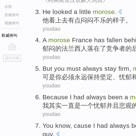
《柯林斯英汉双解大词典》
全部
He
looked
a little
morose
.
音频例句
他
看上去
有点
闷闷不乐的样子
。
视频例句
youdao
权威例句
A
morose
France
has fallen
beh
郁闷
的
法兰西
人
落
在了
竞争者
的
go
youdao
返回词典
top
But
you
must
always
stay
firm
,
可是
你
必须
永远
保持
坚定
、
忧郁
youdao
Because
I
had always been
a
m
我
其实
一直
是
一个
忧郁
并且
悲观
youdao
You know, cause
I
had always 
guy
.