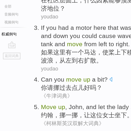
在
社区
层面上
，
什么
因素
能够
预
全部
济
地位？
音频例句
youdao
视频例句
If you
had
a
motor
here
that
was
权威例句
and
down
you
could
cause
wav
tank
and
move
from
left
to
right
.
如果
这里
有
一个
马达
，
使
桨
上下
go
返回词典
top
波浪
，
从
左
到
右
扩散。
youdao
Can
you
move
up
a bit
?
你
请挪过去
点儿
好吗？
《牛津词典》
Move
up
,
John
, and
let
the lady
约翰
，
挪
一挪，
让
这位
女士坐下
《柯林斯英汉双解大词典》