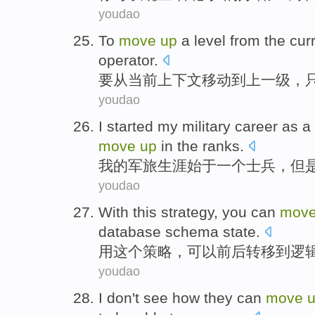
youdao
To
move
up
a level
from
the cur
operator
.
要
从
当前
上下文
移动
到上
一级
，
youdao
I
started my
military
career
as
a
move
up
in the ranks.
我
的
军旅
生涯
始于
一个
士兵
，
但
youdao
With
this
strategy
,
you can
mov
database
schema
state
.
用
这个
策略
，
可以
前后
转移
到
逻
youdao
I
don't
see
how
they
can
move