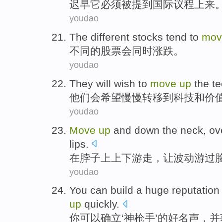
迟早
它
必须被提到
国际
议程
上来
youdao
The
different
stocks
tend to
mo
不同
的
股票
会
同时涨跌
。
youdao
They
will
wish to
move
up
the
t
他们
会
希望
慢慢转移
到
科技
和
价
youdao
Move
up
and down
the neck
,
ov
lips
.
在脖子
上
上下游走
，让波动游
过
youdao
You
can
build a huge
reputation
up
quickly
.
你
可以
确立‘
神枪手
’的
好名声
，
并