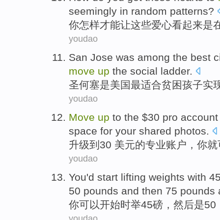
seemingly
in
random
patterns
?
你
怎样
才能让
这些
爱心
看起来是
youdao
San Jose
was
among
the best
c
move
up
the
social
ladder.
圣何塞
是
美国
最
适合
贫困
孩子
实
youdao
Move
up
to the
$
30
pro
account
space for your shared
photos
.
升级
到
30
美元的
专业
账户
，
你
就
youdao
You
'd
start
lifting
weights with
4
50
pounds and then 75 pounds 
你
可以
开始
时举
45
磅
，
然后
是
50
youdao