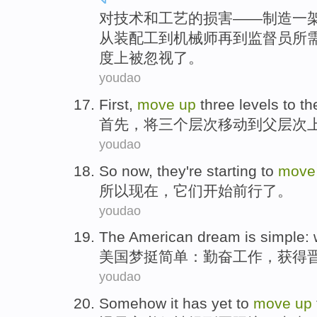
对
技术
和
工艺
的
损害
——
制造
一
从
装配工
到
机械师再
到
监督员
所
度上
被忽视了
。
youdao
First
,
move
up
three
levels
to
th
首先
，
将
三个
层次
移动
到
父
层次
youdao
So
now
,
they're
starting to
move
所以
现在
，
它们
开始
前行
了
。
youdao
The American
dream
is
simple
:
美国
梦
挺
简单
：
勤奋
工作，获得
youdao
Somehow
it
has yet to
move
up