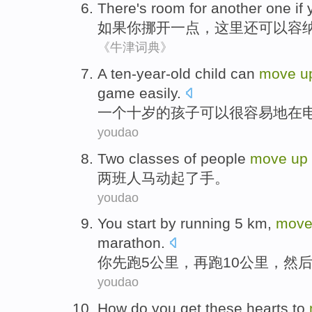
There
's
room for
another
one
if
如果
你
挪开一点，
这里
还可以
容
《牛津词典》
A
ten-year-old child can
move
u
game easily.
一
个十岁的孩子可以很容易地在
youdao
Two
classes
of people
move
up
两
班
人马
动
起
了手。
youdao
You
start by
running
5
km
,
mov
marathon
.
你
先
跑
5
公里
，再
跑
10
公里，
然
youdao
How do
you
get
these
hearts
to