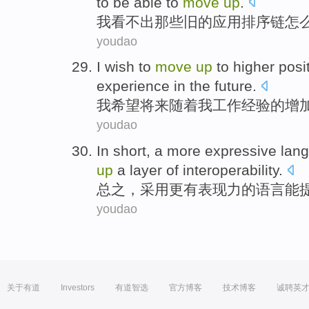
to
be
able to
move
up
.
我
看
不
出
那些
旧的应用排序
链
怎
youdao
I
wish to
move
up
to
higher
posi
experience
in the future
.
我
希望
将来
随着
我
工作经验
的
增
youdao
In short
, a
more expressive
lan
up
a
layer
of
interoperability
.
总之
，采用
更
有表现力
的
语言
能
youdao
关于有道
Investors
有道智选
官方博客
技术博客
诚聘英