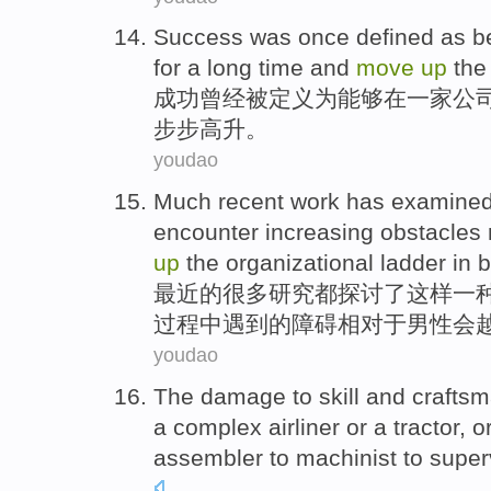
Success
was once
defined
as
b
for
a long
time
and
move
up
the
成功
曾经
被定义
为
能够
在
一家
公
步步高升。
youdao
Much
recent
work
has
examine
encounter
increasing
obstacles
up
the
organizational
ladder
in
b
最近
的
很多
研究
都
探讨
了
这样
一
过程中
遇到
的
障碍
相对
于
男性
会
youdao
The
damage
to
skill
and
crafts
a
complex
airliner
or
a tractor
, o
assembler
to
machinist
to
super