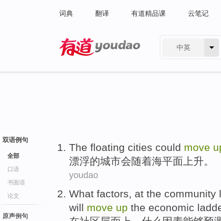
词典
翻译
有道精品课
云笔记
中英
有道 - 网易旗下搜索
双语例句
The floating
cities
could
move
u
全部
漂浮
的
城市
会
随着
海平面
上升
。
口语
youdao
书面语
What
factors
,
at
the
community
论文
will
move
up
the
economic
ladde
原声例句