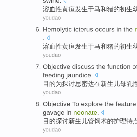
swine
.
溶血性
黄疸
发生
于
马
和
猪
的
初生
youdao
Hemolytic
icterus
occurs
in
the
.
溶血性
黄疸
发生
于
马
和
猪
的
初生
youdao
Objective
discuss the
function
o
feeding
jaundice
.
目的
为
探讨
思密达
在
新生儿
母乳
youdao
Objective
To explore
the
feature
gavage
in
neonate
.
目的
探讨
新生儿管
饲
术
的
护理
特
youdao