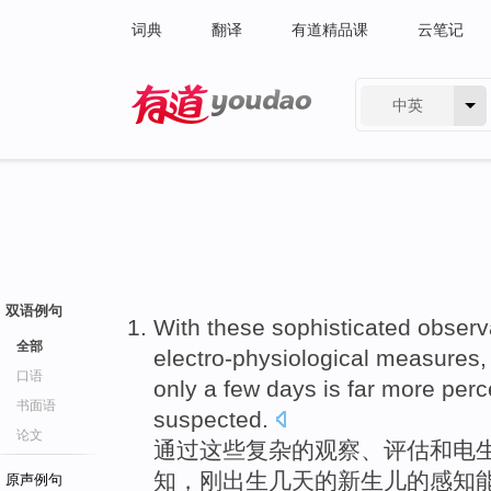
词典
翻译
有道精品课
云笔记
中英
有道 - 网易旗下搜索
双语例句
With
these
sophisticated
observ
全部
electro-physiological
measures
口语
only
a few days
is far more perc
书面语
suspected
.
论文
通过
这些
复杂的
观察、
评估
和
电
知
，刚出生
几天
的
新生儿
的感知
原声例句