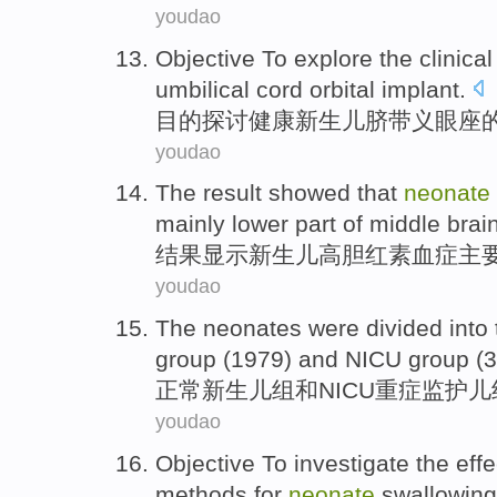
youdao
Objective
To explore
the
clinical
umbilical cord orbital implant
.
目的
探讨
健康
新生儿
脐带
义眼座
youdao
The result
showed that
neonate
mainly
lower part
of middle brain
结果
显示
新生儿
高
胆红素
血症
主
youdao
The neonates
were divided
into
group
(1979)
and
NICU
group (3
正常
新生儿
组
和
NICU重症监护儿
youdao
Objective To
investigate
the
effe
methods
for
neonate
swallowing