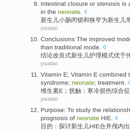
Intestinal
closure
or
stenosis
is
in the
neonate
.
新生儿
小肠
闭锁
和
狭窄
为新生儿
youdao
Conclusions
The
improved
mod
than
traditional
mode
.
结论
改良
式
新生儿
护理
模式
优于
youdao
Vitamin
E
; Vitamin E combined
syndrome
;
neonate
;
treatment
.
维生素
E
；
抚
触
；
寒冷
损伤
综合征
youdao
Purpose
:
To study
the
relations
prognosis
of
neonate
HIE
.
目的
：
探讨
新生儿
HIE
合并
颅内出