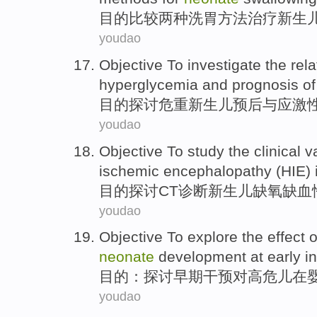
目的
比较
两种
洗
胃
方法
治疗
新生
youdao
Objective
To investigate
the
rel
hyperglycemia
and
prognosis
of
目的
探讨
危重新生儿
预后
与
应激
youdao
Objective
To study
the
clinical
v
ischemic
encephalopathy
(
HIE
)
目的
探讨
CT
诊断
新生儿缺氧
缺血
youdao
Objective
To explore
the
effect
o
neonate
development
at
early
i
目的：
探讨
早期
干预
对
高危
儿
在
youdao