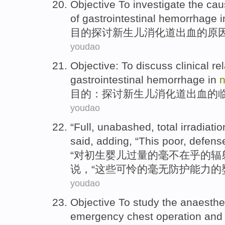
Objective
To investigate
the
cau
of gastrointestinal
hemorrhage
目的
探讨
新生儿
消化道
出血
的
原
youdao
Objective
:
To discuss
clinical
re
gastrointestinal
hemorrhage
in
目的
：
探讨
新生儿
消化道
出血
的
youdao
“Full,
unabashed
, total
irradiatio
said
, adding, “
This
poor
, defens
“对
初生
婴儿
过量
的
毫不在乎的
辐
说，“
这些
可怜的
毫无防护能力的
youdao
Objective
To study
the
anaesthe
emergency
chest
operation
and