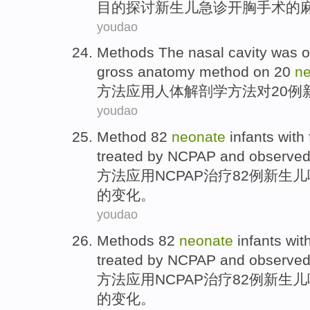
目的
探讨
新生儿
急诊
开胸
手术
的
youdao
Methods
The
nasal
cavity was
o
gross anatomy
method
on
20
n
方法
应用人体
解剖学
方法
对
20
例
youdao
Method
82
neonate
infants
with
treated by NCPAP
and
observe
方法
应用
NCPAP
治疗82例
新生儿
的
变化
。
youdao
Methods
82
neonate
infants
wit
treated by NCPAP
and
observe
方法
应用
NCPAP
治疗82例
新生儿
的
变化
。