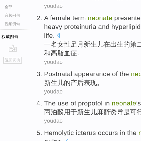
youdao
全部
音频例句
A
female
term
neonate
presente
视频例句
heavy
proteinuria
and
hyperlipi
life.
权威例句
一名
女性
足月
新生儿
在
出生的
第
和
高脂血症
。
go
返回词典
youdao
top
Postnatal
appearance
of the
ne
新生儿
的
产后
表现
。
youdao
The use
of propofol
in
neonate
′
丙
泊酚用于
新生儿
麻醉
诱导
是
可
youdao
Hemolytic
icterus
occurs
in
the