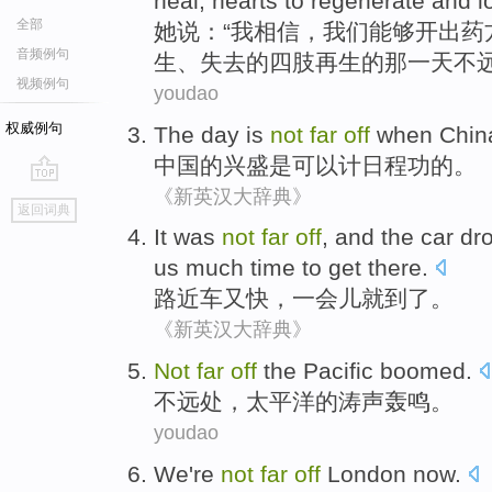
heal
,
hearts
to
regenerate
and
l
全部
她
说
：“
我
相信
，
我们
能够
开出
药
音频例句
生
、
失去
的
四肢
再生的那
一天
不
视频例句
youdao
权威例句
The
day
is
not
far
off
when
Chin
中国
的
兴盛
是
可以
计日程功的。
《新英汉大辞典》
go
返回词典
top
It was
not
far
off
, and the
car
dr
us much time to get there.
路近
车
又
快
，一会儿
就
到了。
《新英汉大辞典》
Not
far
off
the Pacific
boomed
.
不远处
，
太平洋
的
涛声轰鸣
。
youdao
We
're
not
far
off
London
now
.