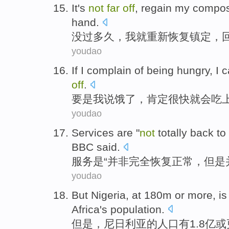
It
's
not
far
off
,
regain
my
compo
hand
.
没
过多久
，
我
就重新恢复
镇定
，
youdao
If
I
complain of
being hungry
, I
c
off
.
要是
我
说
饿
了，
肯定
很快就
会
吃
youdao
Services
are
"
not
totally
back to
BBC
said
.
服务
是
“
并非
完全
恢复
正常
，
但是
youdao
But
Nigeria
, at 180m
or
more
, i
Africa
's
population
.
但是
，
尼日利亚
的
人口
有1.8亿
或