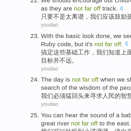
We
should
encourage
our child
as they
are
not
far
off
track
.
只要
不是
太
离谱，
我们
应该
鼓励
youdao
With
the
basic
look
done
,
we
se
Ruby
code
,
but
it
's
not
far
off
.
搞定
这些
基础
工作
，
我们
知道
上
目标并
不远
。
youdao
The
day
is
not
far
off
when
we
s
search
of
the
wisdom
of the
peo
我们
必须
猛
回头来
寻求
人民
的
智
youdao
You
can
hear
the sound of a ba
great river
not
far
off
to the
east
.