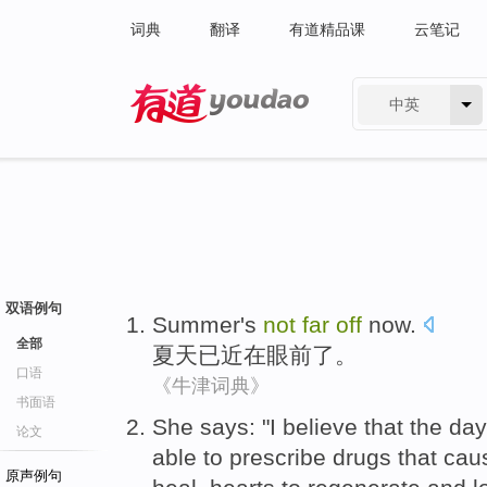
词典
翻译
有道精品课
云笔记
中英
有道 - 网易旗下搜索
双语例句
Summer
's
not
far
off
now
.
全部
夏天
已
近在眼前了。
口语
《牛津词典》
书面语
She
says
: "
I
believe that
the
day
论文
able to
prescribe
drugs that
cau
原声例句