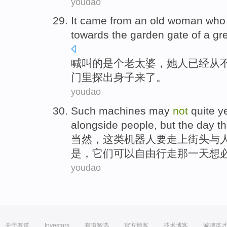
youdao
It came from an old
woman
who
towards the
garden
gate
of
a gr
喊叫的是个老太婆，
她
人
已经
从
门
里探出身子来了。
youdao
Such
machines
may
not
quite
y
alongside
people
,
but
the
day
t
当然
，
这
类
机器人
要
走上
街头与
是
，
它们
可以
自由行走
那
一天
想
youdao
关于有道
Investors
有道智选
官方博客
技术博客
诚聘英