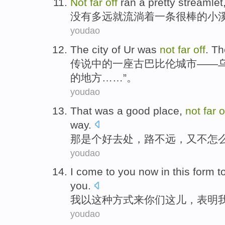
Not
far
off
ran
a
pretty streamlet
没有
多
远
就流淌
着
一
条
很棒
的小
youdao
The
city
of
Ur
was
not
far
off
. T
传说
中的一
座古巴
比伦
城市
——
的
地方……”。
youdao
That
was a
good
place
,
not
far
o
way
.
那
是个
好
去处
，路
不远
，
又
不
怎
youdao
I
come
to
you
now in
this
form
t
you.
我
以
这种
方式
来
你们
这儿，
表明
youdao