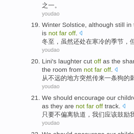
之一。
youdao
Winter Solstice
,
although
still
in
is
not
far
off
.
冬至
，
虽然
还
处在
寒冷
的
季节
，
youdao
Lini
's
laughter
cut
off
as
the
sha
the room
from
not
far
off
.
从
不远
的
地方突然
传来
一
条狗
的
youdao
We
should
encourage
our
child
as they
are
not
far
off
track
.
只要
不
偏离
轨道，
我们
应该
鼓励
youdao