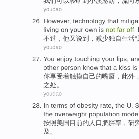
我们
可以
聆听
到
小溪潺潺
，流向
youdao
However
,
technology
that mitiga
living
on your
own
is
not
far
off
,
不过
，
他
又说到，
减少
独自
生活
“
youdao
You
enjoy
touching
your
lips
, a
other person
know that
a
kiss
is
你
享受
着触摸
自己
的
嘴唇
，
此外
之处。
youdao
In terms
of
obesity rate
,
the
U. S
the
overweight
population
mode
按照
美国
目前
的
人口
肥胖率
，
研
及。