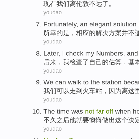
现在
我们
离
伦敦
不远
了。
youdao
Fortunately
,
an elegant
solution
所幸
的是，
相应
的解决
方案
并不
youdao
Later
,
I
check
my
Numbers
, and
后来
，
我
检查
了自己
的
估算
，基
youdao
We
can
walk
to
the station
beca
我们
可以
走
到
火车站
，
因为
离这
youdao
The time was
not
far
off
when
h
不久之后
他
就要
懊悔
做出
这个
决
youdao