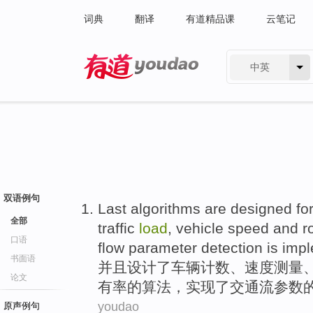
词典
翻译
有道精品课
云笔记
中英
有道 - 网易旗下搜索
双语例句
Last
algorithms
are
designed
for
全部
traffic
load
,
vehicle
speed
and
r
口语
flow
parameter
detection
is
imp
书面语
并且
设计了
车辆
计数、
速度
测量
论文
有率
的
算法
，实现了
交通
流
参数
youdao
原声例句