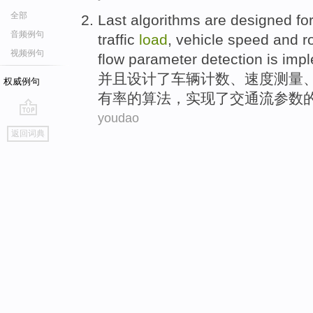
全部
Last
algorithms
are
designed
for
音频例句
traffic
load
,
vehicle
speed
and
r
视频例句
flow
parameter
detection
is
imp
并且
设计了
车辆
计数、
速度
测量
权威例句
有率
的
算法
，实现了
交通
流
参数
youdao
go
返回词典
top