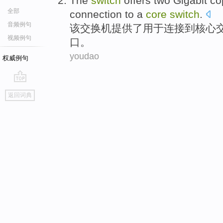
The
switch
offers
two
Gigabit
co
全部
connection
to
a
core
switch
.
音频例句
该
交换机
提供了
用于
连接
到
核心
视频例句
口
。
youdao
权威例句
go
返回词典
top