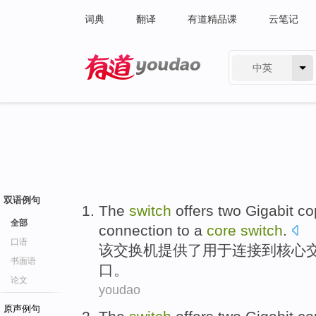
词典
翻译
有道精品课
云笔记
中英
有道 - 网易旗下搜索
双语例句
The
switch
offers
two
Gigabit
co
全部
connection
to
a
core
switch
.
口语
该
交换机
提供了
用于
连接
到
核心
书面语
口
。
论文
youdao
原声例句