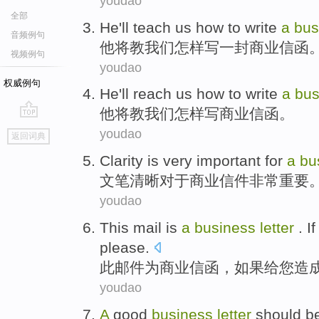
youdao
全部
He
'll
teach
us
how to
write
a
bus
音频例句
他
将
教
我们
怎样
写
一封
商业
信函
视频例句
youdao
权威例句
He
'll
reach
us
how to
write
a
bus
他
将
教
我们
怎样
写
商业
信函
。
go
youdao
返回词典
top
Clarity
is very
important
for
a
bu
文笔清晰
对于
商业
信件
非常
重要
youdao
This
mail
is
a
business
letter
.
If
please
.
此
邮件
为
商业
信函
，
如果
给
您
造
youdao
A
good
business
letter
should
b