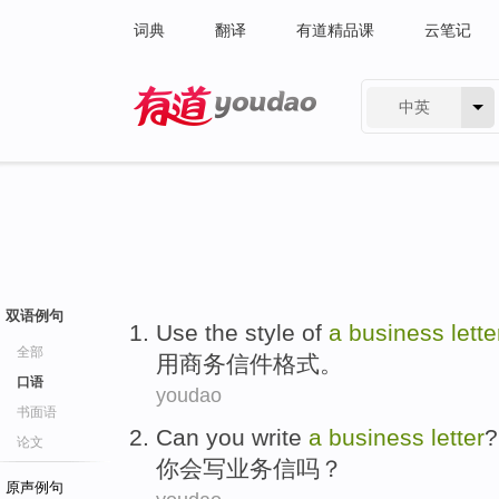
词典
翻译
有道精品课
云笔记
中英
有道 - 网易旗下搜索
双语例句
Use the
style of
a
business
lette
全部
用
商务
信件格式
。
口语
youdao
书面语
Can
you
write
a
business
letter
?
论文
你
会
写
业务
信
吗？
原声例句