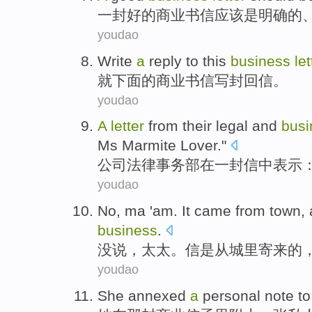
一封
好的
商业
书信
应该
是
明确的
youdao
Write
a
reply to this
business
let
就下面的
商业
书信写封回信
。
youdao
A
letter
from
their
legal
and
busi
Ms
Marmite
Lover."
公司
法律
事务部在
一封信
中
表示
youdao
No
,
ma 'am
. It
came from
town
,
business
.
没
说，
太太
。
信
是从
城里
寄来的
youdao
She
annexed
a
personal
note
to