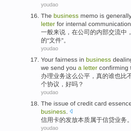
youdao
The
business
memo
is generall
letter
for
internal
communication
一般
来说
，
在
公司
的
内部
交流中
的“文件”。
youdao
Your
fairness
in
business
dealin
we
send
you
a
letter
confirming
办理
业务
这么
公平
，
真的
谁也比
个
协议，好吗？
youdao
The
issue
of
credit card
essenc
business
.
信用卡
的
发放
本质
属于
信贷
业务
youdao