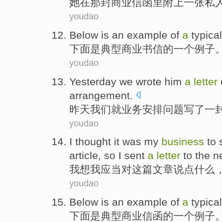
她
在
那
封
商业
信函里
附上
一张
私
youdao
Below
is
an
example
of
a
typical
下面
是
典型
商业
书信
的
一个
例子
youdao
Yesterday
we
wrote
him
a
letter
arrangement
.
昨天
我们
就
业务
安排
问题
写
了一
youdao
I
thought
it was
my
business
to
article
,
so
I
sent
a
letter
to
the n
我
想
我
应当
对
这
篇文章
说
点
什么
youdao
Below
is
an
example
of
a
typical
下面
是
典型
商业
信函
的
一个
例子