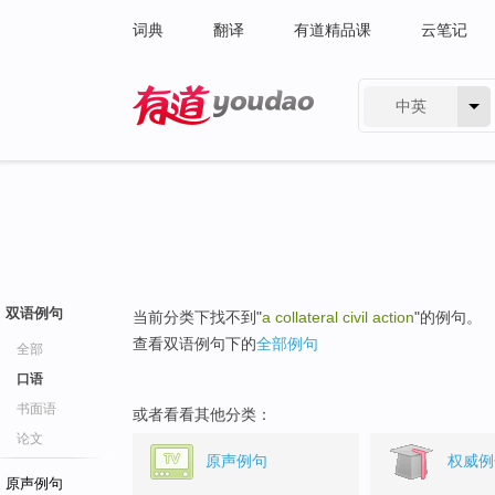
词典
翻译
有道精品课
云笔记
中英
有道 - 网易旗下搜索
双语例句
当前分类下找不到"
a collateral civil action
"的例句。
查看双语例句下的
全部例句
全部
口语
书面语
或者看看其他分类：
论文
原声例句
权威例
原声例句