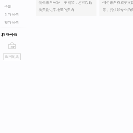
例句来自VOA、美剧等，您可以边
例句来自权威英文
全部
看美剧边学地道的美语。
等，提供最专业的
音频例句
视频例句
权威例句
go
返回词典
top