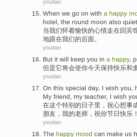
youdao
When
we
go
on
with
a
happy
m
hotel
,
the round
moon
also
quiet
当
我们
怀着
愉快
的
心情
走
在
回
宾
地跟
在
我们
的
后面
。
youdao
But
it
will
keep
you
in
a
happy
,
p
但是
它
将会
使
你
今天
保持
快乐
和
youdao
On
this
special
day
, I
wish
you,
My
friend
, my
teacher
, I wish
yo
在
这个
特别
的
日子里
，
祝
心想事
朋友
，我的
老师
，祝
你
节日
快乐
youdao
The
happy
mood
can
make
us