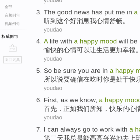
youdao
全部
The
good news
has put
me
in
a
音频例句
听到
这个
好消息
我
心情
舒畅。
视频例句
youdao
权威例句
A
life
with
a
happy
mood
will be
愉快
的
心情
可以
让
生活
更加
幸福
go
youdao
返回词典
top
So
be
sure
you
are
in
a
happy
m
所以说
要
确信
在
吃
时
你
是
处于
快
youdao
First
,
as
we
know
,
a
happy
moo
首先
，
正如
我们
所知
，
快乐
的
心
youdao
I
can
always
go to
work
with
a
h
第二
天
我
总是
能
高高
兴兴地
去
上