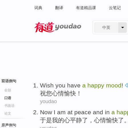
词典
翻译
有道精品课
云笔记
中英
有道 - 网易旗下搜索
双语例句
Wish
you
have
a
happy
mood
!
全部
祝
您
心情
愉快
！
口语
youdao
书面语
Now
I am
at peace
and in
a
hap
论文
于是
我
的心
平静
了，
心情
愉快
了
原声例句