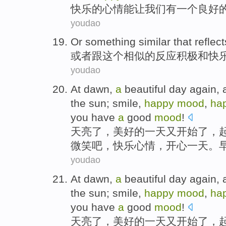
快乐
的
心情
能
让
我们
有
一个
良好
youdao
Or
something similar
that
reflect
或者
跟
这个
相似的
反应
积极
和
快
youdao
At dawn
,
a
beautiful
day
again
,
the sun
;
smile
,
happy
mood
,
ha
you
have
a
good
mood
!
天亮
了，
美好的
一
天
又
开始了，
微笑吧
，
快乐
心情
，
开心
一天。
youdao
At dawn
,
a
beautiful
day
again
,
the sun
;
smile
,
happy
mood
,
ha
you
have
a
good
mood
!
天亮
了，
美好的
一
天
又
开始了，