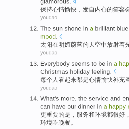
glamorous
.
保持
心情
愉快
，
发自内心
的
笑容
youdao
The sun
shone
in
a
brilliant
blue
mood
.
太阳
在
明媚
蔚蓝
的
天空
中放射着
youdao
Everybody
seems
to
be
in
a
ha
Christmas
holiday
feeling
.
每个人
看起来
都
是
心情
愉快补充
youdao
What
's
more
, the
service
and
en
can
have
our dinner
in
a
happy
更重要
的是
，
服务
和
环境
都
很
好
环境
吃
晚餐
。