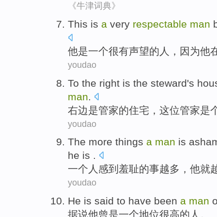
《牛津词典》
This
is
a
very
respectable
man
他
是
一个
很
有声望的
人
，
因为
他
youdao
To
the right
is
the steward
's
hou
man
.
右边
是
管家
的
住宅
，这位管家
是
youdao
The
more
things
a
man
is asha
he
is
.
一个
人
感到
羞耻
的
事
越多
，
他
就
youdao
He
is said to
have been
a
man
o
据说
他
曾
是
一个
地位
很高
的
人
。