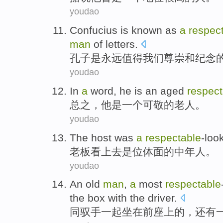
youdao
Confucius
is
known as
a
respec
man
of
letters.
孔子
是
永远值得我们
尊崇
和
纪念
youdao
In
a
word
,
he
is
an
aged
respect
总之
，
他
是
一个
可敬
的
老人
。
youdao
The host
was
a
respectable
-loo
老板看上去
是
位
体面的中年人。
youdao
An
old
man
,
a
most
respectable
the
box with the driver.
同
驭手
一起
坐在
前座
上
的
，还有