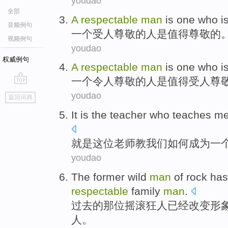
youdao
全部
A
respectable
man
is
one
who
i
音频例句
一个
受
人
尊敬
的
人
是
值得
尊敬的
视频例句
youdao
权威例句
A
respectable
man
is one
who
i
一个
令人尊敬
的
人
是
值得
受
人
尊
go
youdao
返回词典
top
It is
the teacher
who
teaches
m
就是
这位
老师
教
我们
如何
成为
一
youdao
The former
wild
man
of
rock
has
respectable
family
man
.
过去
的
那位
摇滚
狂人
已经
改变
形
人
。