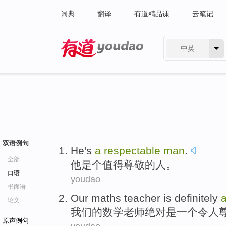
词典
翻译
有道精品课
云笔记
中英
有道 - 网易旗下搜索
双语例句
He
's
a
respectable
man
.
全部
他
是个
值得尊敬的人。
口语
youdao
书面语
Our
maths
teacher
is definitely
论文
我们
的
数学
老师
绝对
是
一个
令人
原声例句