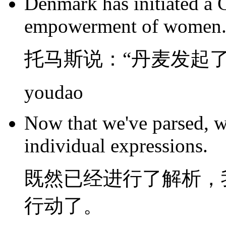
Denmark
has initiated
a
empowerment
of
women
托马斯说：“
丹麦
发起
youdao
Now that we
've
parsed
,
w
individual
expressions
.
既然
已经
进行了
解析
，
行动
了
。