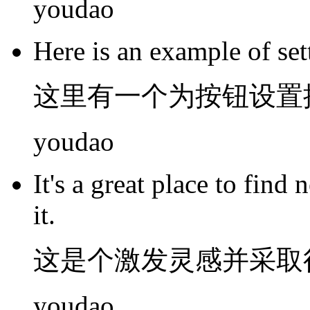
youdao
Here
is
an
example
of
set
这里
有
一个
为
按钮
设置
youdao
It
's a great
place
to find 
it.
这
是个
激发
灵感
并
采取
youdao