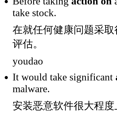
Before
taking
action
on
take
stock
.
在就
任何
健康
问题
采取
评估
。
youdao
It would take
significant
malware
.
安装
恶意
软件
很大
程度