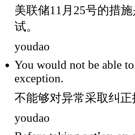
美联储
11月
25号
的
措施
试。
youdao
You
would not
be
able
t
exception
.
不
能够
对
异常
采取
纠正
youdao