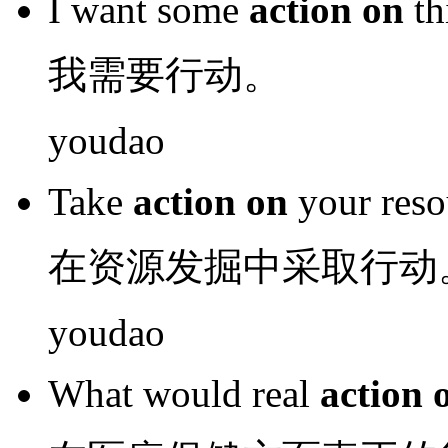
I
want some
action
on
th
我
需要
行动
。
youdao
Take
action
on
your
reso
在
资源
发掘中
采取
行动
youdao
What
would
real
action