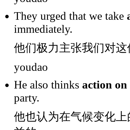
They
urged
that
we
take
immediately
.
他们
极力
主张
我们
对
这
youdao
He
also
thinks
action
on
party
.
他
也
认为
在
气候变化上