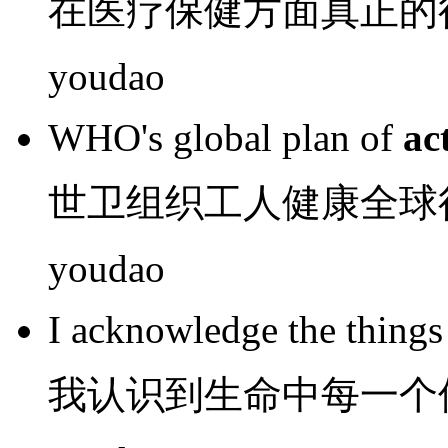
在
医疗保健方面
真正的
youdao
WHO
's
global
plan
of
ac
世
卫组织
工人
健康
全球
youdao
I
acknowledge
the
things
我
认识
到生命
中
每一个