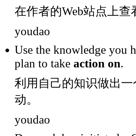
在
作者
的
Web
站点
上
查
youdao
Use
the
knowledge
you
h
plan
to take
action
on
.
利用
自己
的
知识
做出
一
动
。
youdao