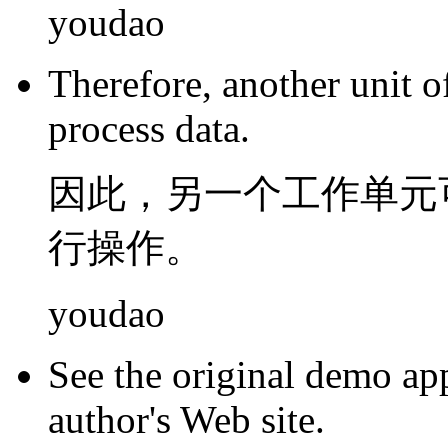
youdao
Therefore
,
another
unit
o
process
data
.
因此
，
另一个
工作
单元
行
操作
。
youdao
See
the original
demo
ap
author's
Web
site
.