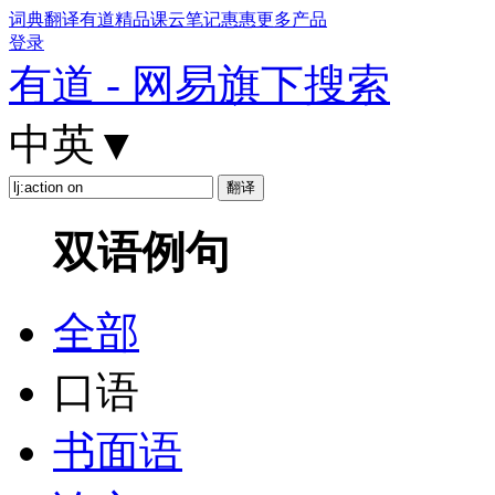
词典
翻译
有道精品课
云笔记
惠惠
更多产品
登录
有道 - 网易旗下搜索
中英
▼
双语例句
全部
口语
书面语