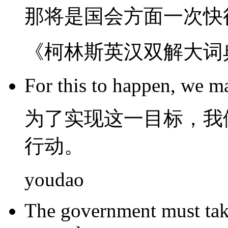
那
将
是
国会方面
一
次
快
《柯林斯英汉双解大词
For
this
to
happen
,
we
m
为了
实现
这
一
目标
，
我
行动
。
youdao
The government
must
ta