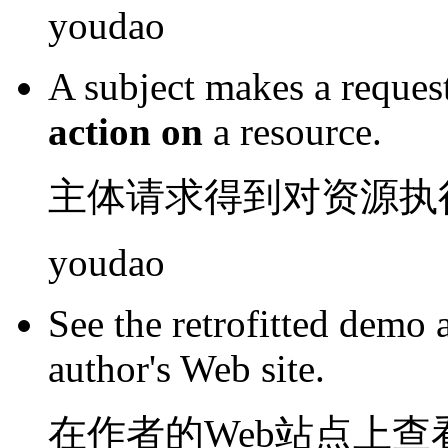
youdao
A
subject makes
a
reques
action
on
a
resource
.
主体
请求
得到
对
资源
执
youdao
See
the
retrofitted demo
author's
Web
site
.
在
作者
的
Web
站点
上
查