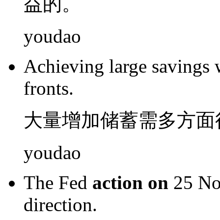
益
的。
youdao
Achieving large
savings
fronts
.
大量
增加储蓄
需
多方面
youdao
The Fed
action
on
25
No
direction
.