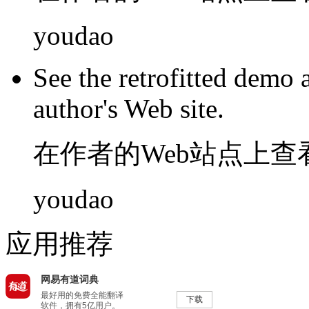
youdao
See
the
retrofitted demo
author's
Web
site
.
在
作者
的
Web
站点
上
查
youdao
应用推荐